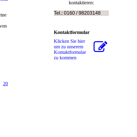
kontaktieren:
Tel.: 0160 / 98203148
eine
 von
Kontaktformular
Klicken Sie hier
um zu unserem
Kon­takt­for­mu­lar
zu kommen
0
20